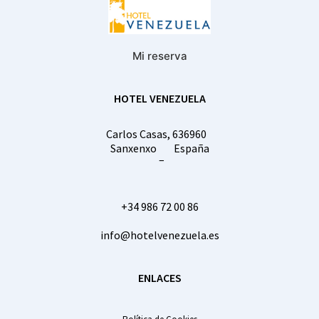
Mi reserva
HOTEL VENEZUELA
Carlos Casas, 6
36960
Sanxenxo
España
–
+34 986 72 00 86
info@hotelvenezuela.es
ENLACES