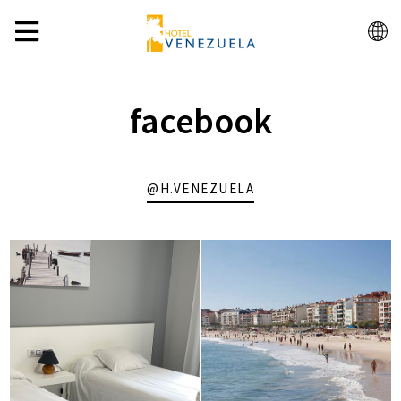
ES
facebook
@H.VENEZUELA