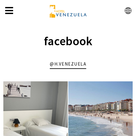
ES
facebook
@H.VENEZUELA