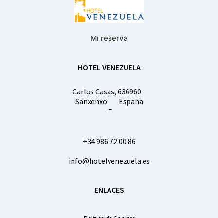
Mi reserva
HOTEL VENEZUELA
Carlos Casas, 6
36960
Sanxenxo
España
–
+34 986 72 00 86
info@hotelvenezuela.es
ENLACES