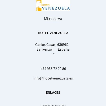
Mi reserva
HOTEL VENEZUELA
Carlos Casas, 6
36960
Sanxenxo
España
–
+34 986 72 00 86
info@hotelvenezuela.es
ENLACES