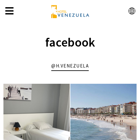
ES
facebook
@H.VENEZUELA